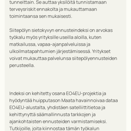
tunneittain. Se auttaa yksilöitä tunnistamaan
terveysriskit ennakolta ja mukauttamaan
toimintaansa sen mukaisesti.
Siitepölyn sietokyvyn ennusteindeksi on arvokas
työkalu myös yrityksille useilla aloilla, kuten
matkailussa, vapaa-ajanpalveluissa ja
ulkoilmatapahtumien järjestämisessä. Yritykset
voivat mukauttaa palvelunsa siitepölyennusteiden
perusteella
.
Indeksi on kehitetty osana EO4EU-projektia ja
hyödyntää huipputason Maata havainnoivaa dataa
EO4EU-alustalta, yhdistäen satelliittitietoa ja
kehittynyttä säämallinnusta tarkkojen ja
ajankohtaisten ennusteiden varmistamiseksi.
Tutkijoille, joita kiinnostaa tämän työkalun