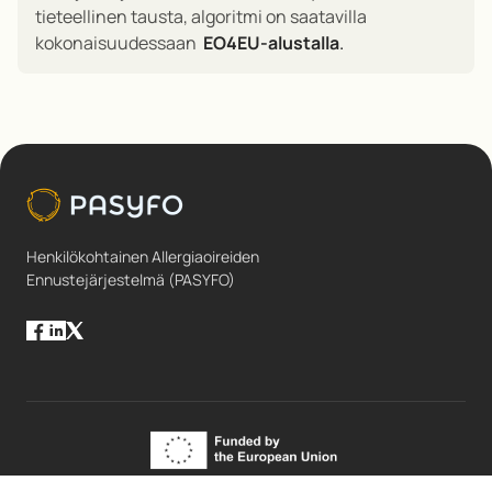
tieteellinen tausta, algoritmi on saatavilla
kokonaisuudessaan
EO4EU-alustalla
.
Henkilökohtainen Allergiaoireiden
Ennustejärjestelmä (PASYFO)
© 2025 Pasyfo. Kaikki oikeudet pidätetään.