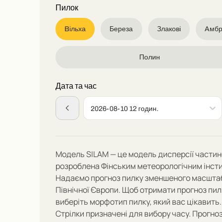
Пилок
Bільха
Береза
Злакові
Aмбр
Полин
Дата та час
2026-08-10 12 годин.
Модель SILAM — це модель дисперсії частин
розроблена Фінським метеорологічним інст
Надаємо
прогноз пилку зменшен
ого масшта
Північної Європи.
Щоб отримати прогноз пил
виберіть морфотип пилку, який вас цікавить.
Стрілки призначені для вибору часу.
Прогно