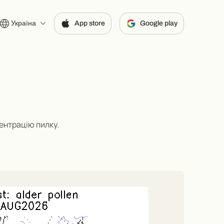
Україна
App store
Google play
центрацію пилку
.