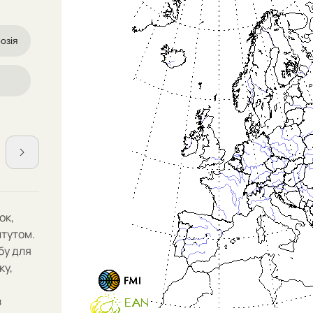
озія
ок,
итутом.
бу
для
ку,
з