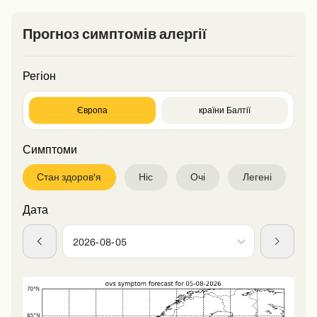
Прогноз симптомів алергії
Регіон
Європа
країни Балтії
Симптоми
Стан здоров'я
Ніс
Очі
Легені
Дата
2026-08-05