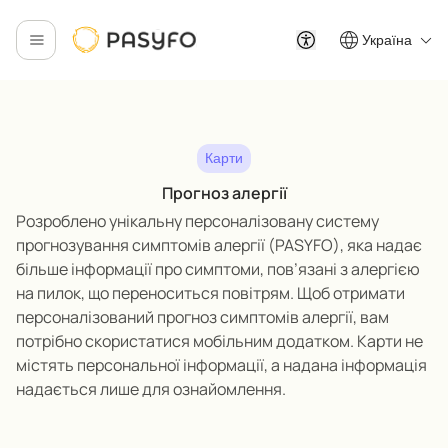
Україна
Карти
Прогноз алергії
Р
озроблено унікальну персоналізовану систему
прогнозування симптомів алергії (PASYFO),
яка
нада
є
більше інформації про симптоми, пов’язані з алергією
на пилок, що переноситься повітрям.
Щоб отримати
персоналізований прогноз симптомів алергії, вам
потрібно скористатися мобільним додатком.
Карти не
містять
персональної
інформації, а надана інформація
надається лише для ознайомлення
.