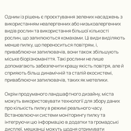
Одним із рішень є
проєктування
зелених насаджень з
використанням неалергенних або низькоалергенних
видів рослин та використання більшої кількості
рослин, що запилюються комахами.
Ці види виділяють
менше пилку, що переноситься повітрям, і,
приваблюючи запилювачів, вони також збільшують
міське біорізноманіття.
Такі рослини не лише
допомагають забезпечити кращу якість повітря, але й
сприяють більш динамічній та сталій екосистемі,
приваблюючи запилювачів, таких як метелики.
Окрім продуманого ландшафтного дизайну, міста
можуть використовувати технології для збору даних
про кількість пилку в режимі реального часу.
Встановлюючи системи моніторингу пилку та
інтегруючи цю інформацію в додатки та громадські
дисплеї, мешканці можуть щодня отримувати