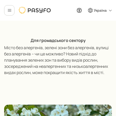
Україна
Для громадського сектору
Місто без алергенів, зелені зони без алергенів, вулиці
без алергенів – чи це можливо?
Новий підхід до
планування зелених зон та вибору видів рослин,
зосереджений на неалергенних та низькоалергенних
видах рослин, може покращити якість життя в місті
.