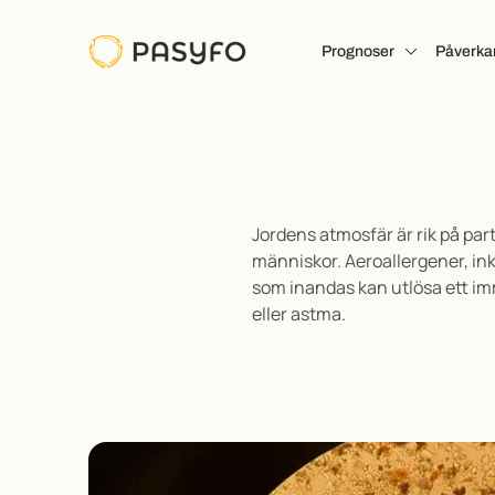
Prognoser
Påverka
Jordens atmosfär är rik på par
människor.
Aeroallergener, in
som inandas
kan utlösa ett i
eller astma
.