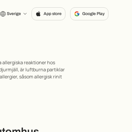
Sverige
App store
Google Play
a allergiska reaktioner hos
urmjäll, är luftburna partiklar
llergier, såsom allergisk rinit
 utomhus