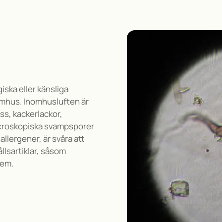
giska eller känsliga
nomhus.
Inomhusluften är
ss, kackerlackor,
ikroskopiska svampsporer
lergener, är svåra att
llsartiklar, såsom
tem
.