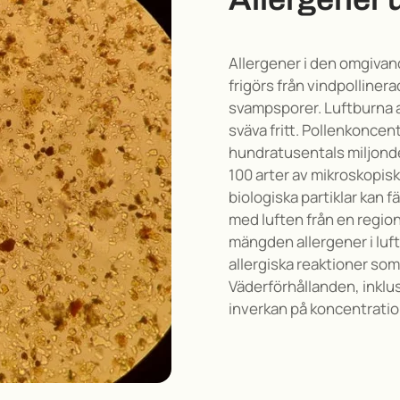
Allergener i den omgivand
frigörs från
v
indpollinera
svampsporer.
Luftburna a
sväva fritt.
Pollenkoncentr
hundratusentals miljonde
100 arter av mikroskopisk
biologiska partiklar kan 
med luften från en region 
mängden allergener i luft
allergiska reaktioner so
Väderförhållanden, inklu
inverkan på koncentration