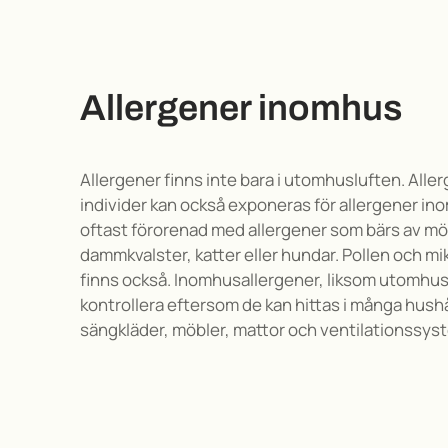
Allergener inomhus
Allergener finns inte bara i utomhusluften.
Aller
individer kan också exponeras för allergener i
oftast förorenad med allergener som bärs av mö
dammkvalster, katter eller hundar.
Pollen och m
finns också.
Inomhusallergener, liksom utomhusal
kontrollera eftersom de kan hittas i många hushå
sängkläder, möbler, mattor och ventilationssys