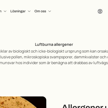
n
Lösningar
Om oss
Luftburna allergener
tiklar av biologiskt och icke-biologiskt ursprung som kan orsak
klusive pollen, mikroskopiska svampsporer, dammkvalster och dj
mmunsvar hos individer som är benägna
att drabbas av luftvägsa
Allergener