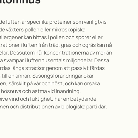
e luften är specifika proteiner som vanligtvis
de växters pollen
eller mikroskopiska
llergener kan hittas i pollen och sporer eller
ationer i luften från träd, gräs och ogräs kan nå
lar.
Dessutom når koncentrationerna av mer än
a svampar i luften tusentals miljondelar.
Dessa
färdas långa sträckor genom att passivt färdas
till en annan.
Säsongsförändringar ökar
en, särskilt på vår och höst, och kan orsaka
m hösnuva och astma vid inandning.
sive vind och fuktighet, har en betydande
en och distributionen av biologiska partiklar
.